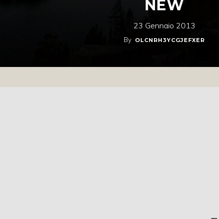
NEW
23 Gennaio 2013
By
OLCNRH3YCGJEFXER