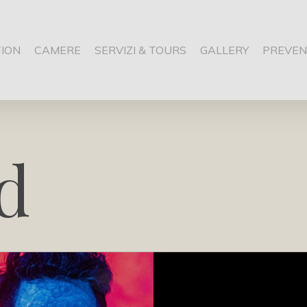
ION
CAMERE
SERVIZI & TOURS
GALLERY
PREVEN
d