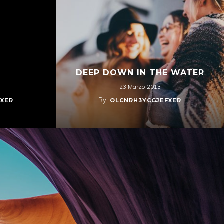
DEEP DOWN IN THE WATER
23 Marzo 2013
By
FXER
OLCNRH3YCGJEFXER