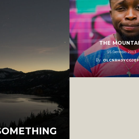
THE MOUNTA
15 Gennaio 2013
By
OLCNRH3YCGJE
 SOMETHING