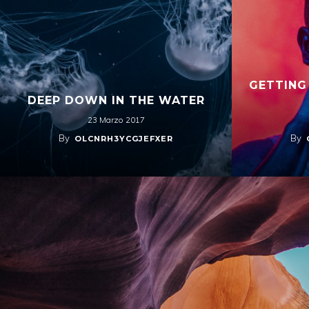
GETTING
DEEP DOWN IN THE WATER
23 Marzo 2017
By
By
OLCNRH3YCGJEFXER