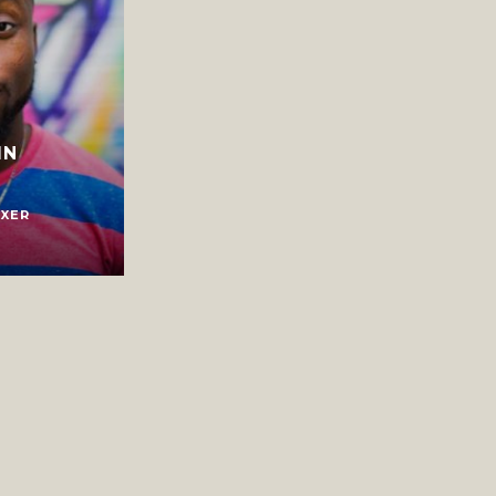
IN
FXER